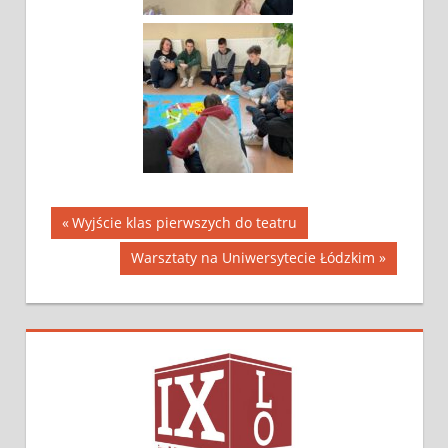
Wyjście klas pierwszych do teatru
Warsztaty na Uniwersytecie Łódzkim