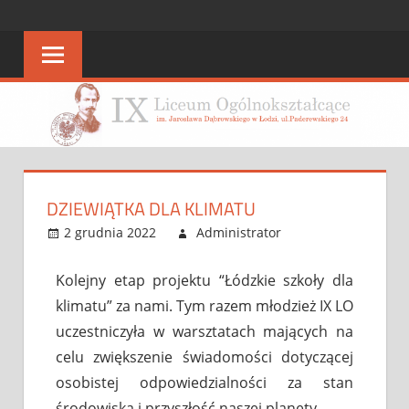
STRONA
strona
IX
IX
LO
LO
DZIEWIĄTKA DLA KLIMATU
2 grudnia 2022
Administrator
Bez
Leave a
kategorii
comment
Kolejny etap projektu “Łódzkie szkoły dla
klimatu” za nami. Tym razem młodzież IX LO
uczestniczyła w warsztatach mających na
celu zwiększenie świadomości dotyczącej
osobistej odpowiedzialności za stan
środowiska i przyszłość naszej planety.