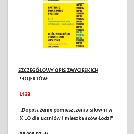
SZCZEGÓŁOWY OPIS ZWYCIĘSKICH
PROJEKTÓW:
L133
„Doposażenie pomieszczenia siłowni w
IX LO dla uczniów i mieszkańców Łodzi”
(35 000.00 zł)