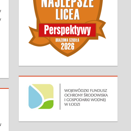
y
y
w