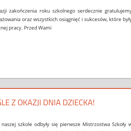
azji zakończenia roku szkolnego serdecznie gratulujem
żowania oraz wszystkich osiągnięć i sukcesów, które był
nej pracy. Przed Wami
E Z OKAZJI DNIA DZIECKA!
ii
omment
 naszej szkole odbyły się pierwsze Mistrzostwa Szkoły 