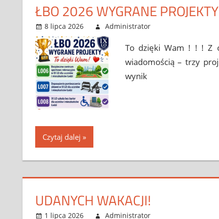
ŁBO 2026 WYGRANE PROJEKTY
8 lipca 2026
Administrator
Bez kategorii
Leave a comm
To dzięki Wam ! ! ! Z 
wiadomością – trzy pro
wynik
Czytaj dalej
UDANYCH WAKACJI!
1 lipca 2026
Administrator
Bez kategorii
Leave a comm