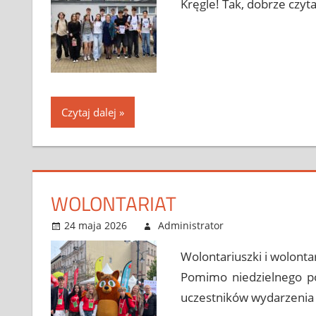
Kręgle! Tak, dobrze czyt
Czytaj dalej
WOLONTARIAT
24 maja 2026
Administrator
Bez kategorii
Leave a com
Wolontariuszki i wolonta
Pomimo niedzielnego po
uczestników wydarzenia