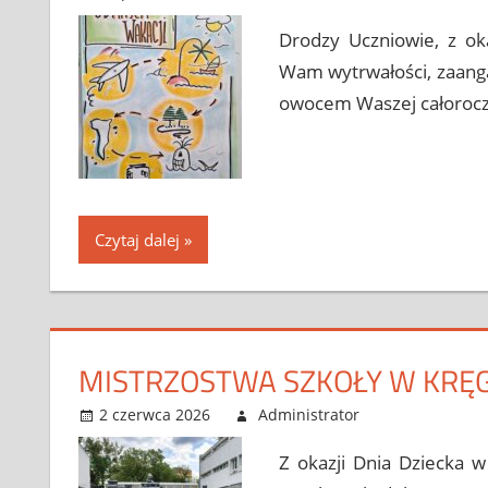
Drodzy Uczniowie, z ok
Wam wytrwałości, zaanga
owocem Waszej całorocz
Czytaj dalej
MISTRZOSTWA SZKOŁY W KRĘGL
2 czerwca 2026
Administrator
Bez kategor
Leave a c
Z okazji Dnia Dziecka w