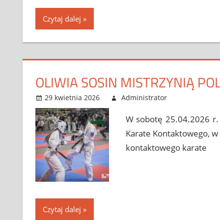
Czytaj dalej
OLIWIA SOSIN MISTRZYNIĄ POL
29 kwietnia 2026
Administrator
Bez kateg
Leave a 
W sobotę 25.04.2026 r. 
Karate Kontaktowego, w
kontaktowego karate
Czytaj dalej