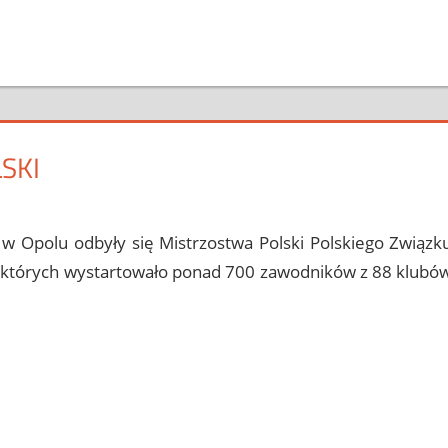
SKI
orii
comment
w Opolu odbyły się Mistrzostwa Polski Polskiego Związk
 których wystartowało ponad 700 zawodników z 88 klubó