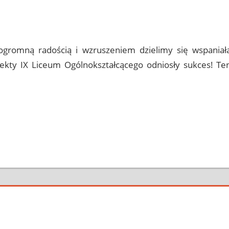
ent
ogromną radością i wzruszeniem dzielimy się wspaniał
jekty IX Liceum Ogólnokształcącego odniosły sukces! Te
ent