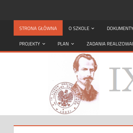
Skip
to
STRONA
strona
content
IX
STRONA GŁÓWNA
O SZKOLE
DOKUMENT
IX
LO
PROJEKTY
PLAN
ZADANIA REALIZOWA
LO