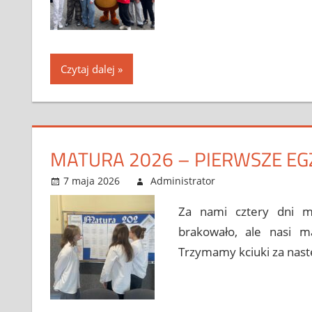
Czytaj dalej
MATURA 2026 – PIERWSZE EG
7 maja 2026
Administrator
Bez kategorii
Leave a comm
Za nami cztery dni m
brakowało, ale nasi ma
Trzymamy kciuki za nas