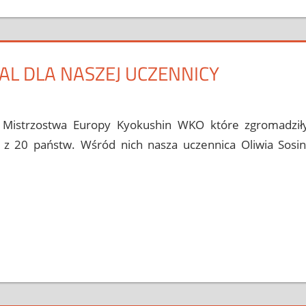
L DLA NASZEJ UCZENNICY
orii
comment
 Mistrzostwa Europy Kyokushin WKO które zgromadził
 20 państw. Wśród nich nasza uczennica Oliwia Sosin