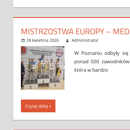
MISTRZOSTWA EUROPY – MEDA
28 kwietnia 2026
Administrator
Bez kateg
Leave a 
W Poznaniu odbyły się
ponad 500 zawodników z
która w bardzo
Czytaj dalej