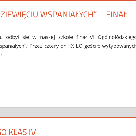
ZIEWIĘCIU WSPANIAŁYCH” – FINAŁ
orii
comment
 odbył się w naszej szkole finał VI Ogólnołódzkieg
paniałych”. Przez cztery dni IX LO gościło wytypowanyc
z
O KLAS IV