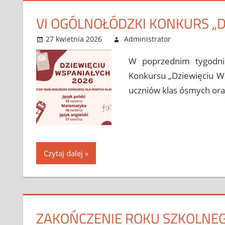
VI OGÓLNOŁÓDZKI KONKURS „D
27 kwietnia 2026
Administrator
Bez kateg
Leave a 
W poprzednim tygodniu
Konkursu „Dziewięciu Ws
uczniów klas ósmych ora
Czytaj dalej
ZAKOŃCZENIE ROKU SZKOLNEG