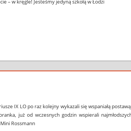
acie – w kręgle! Jesteśmy jedyną szkołą w Łodzi
ment
riusze IX LO po raz kolejny wykazali się wspaniałą postawą
ranka, już od wczesnych godzin wspierali najmłodszyc
 Mini Rossmann