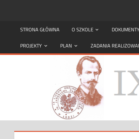
STRONA
strona
IX
STRONA GŁÓWNA
O SZKOLE
DOKUMENT
IX
LO
PROJEKTY
PLAN
ZADANIA REALIZOWA
LO