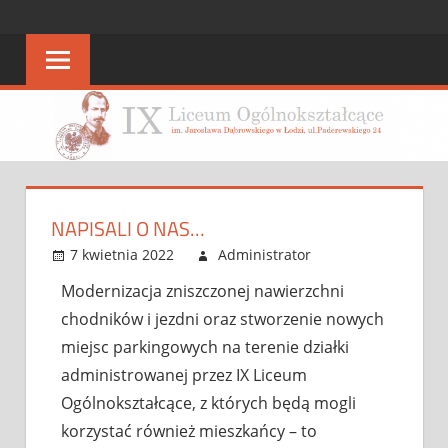
STRONA
strona
IX
IX
LO
LO
NAPISALI O NAS…
7 kwietnia 2022
Administrator
Bez
Leave a
kategorii
comment
Modernizacja zniszczonej nawierzchni
chodników i jezdni oraz stworzenie nowych
miejsc parkingowych na terenie działki
administrowanej przez IX Liceum
Ogólnokształcące, z których będą mogli
korzystać również mieszkańcy – to