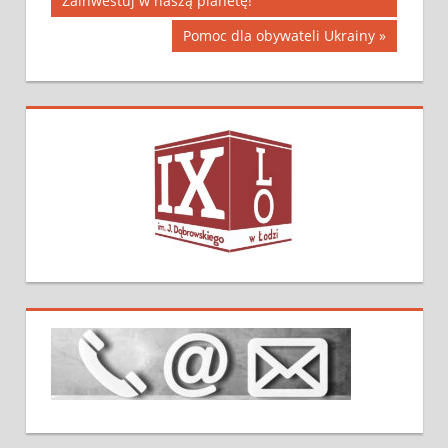
Zainwestuj w naszą planetę!
Pomoc dla obywateli Ukrainy