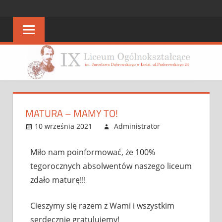
STRONA
strona
IX
IX
LO
LO
MATURA – MAMY TO!
10 września 2021
Administrator
Bez
Leave a
kategorii
comment
Miło nam poinformować, że 100%
tegorocznych absolwentów naszego liceum
zdało maturę!!!
Cieszymy się razem z Wami i wszystkim
serdecznie gratulujemy!