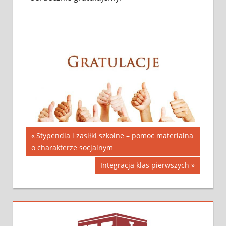
Stypendia i zasiłki szkolne – pomoc materialna
o charakterze socjalnym
Integracja klas pierwszych