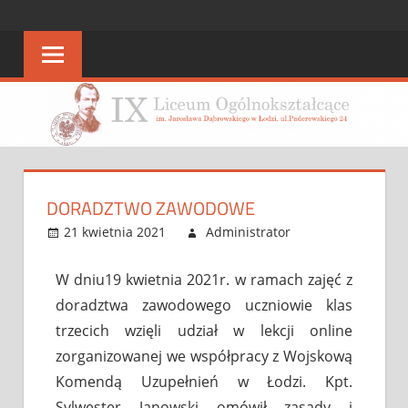
STRONA
strona
IX
IX
LO
LO
DORADZTWO ZAWODOWE
21 kwietnia 2021
Administrator
Bez
Leave a
kategorii
comment
W dniu19 kwietnia 2021r. w ramach zajęć z
doradztwa zawodowego uczniowie klas
trzecich wzięli udział w lekcji online
zorganizowanej we współpracy z Wojskową
Komendą Uzupełnień w Łodzi. Kpt.
Sylwester Janowski omówił zasady i