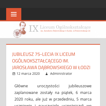
STRONA
strona
IX
IX
LO
LO
JUBILEUSZ 75-LECIA IX LICEUM
OGÓLNOKSZTAŁCĄCEGO IM.
JAROSŁAWA DĄBROWSKIEGO W ŁODZI
12 marca 2020
Administrator
Bez
Leave a
kategorii
comment
Główne uroczystości jubileuszowe
zaplanowane zostały na piątek, 6 marca
2020 roku, ale już w przededniu, 5 marca
uczniowie i nauczyciele uczestniczyli we