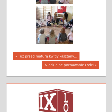
Tuż przed maturą kwitły kasztany…
Niedzielne poznawanie Łodzi