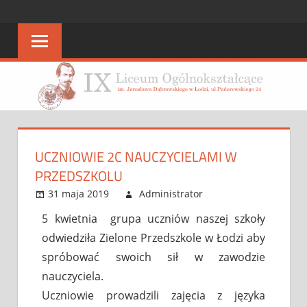
STRONA
strona
IX
IX
LO
LO
UCZNIOWIE 2C NAUCZYCIELAMI W
PRZEDSZKOLU
31 maja 2019
Administrator
Bez kategorii
Leave a
comment
5 kwietnia grupa uczniów naszej szkoły
odwiedziła Zielone Przedszkole w Łodzi aby
spróbować swoich sił w zawodzie
nauczyciela.
Uczniowie prowadzili zajęcia z języka