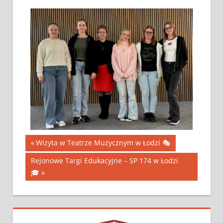
Wizyta w Teatrze Muzycznym w Łodzi 🎭
Rejonowe Targi Edukacyjne – SP 174 w Łodzi
🎓