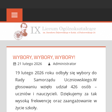
STRONA
strona
IX
IX
LO
LO
WYBORY, WYBORY, WYBORY!
21 lutego 2026
Administrator
Bez
Leave a
kategorii
comment
19 lutego 2026 roku odbyły się wybory do
Rady Samorządu Uczniowskiego.W
głosowaniu wzięło udział 426 osób –
uczniów i nauczycieli. Dziękujemy za tak
wysoką frekwencję oraz zaangażowanie w
życie szkoły.