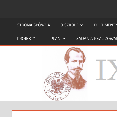
STRONA
strona
IX
STRONA GŁÓWNA
O SZKOLE
DOKUMENT
IX
LO
PROJEKTY
PLAN
ZADANIA REALIZOWA
LO