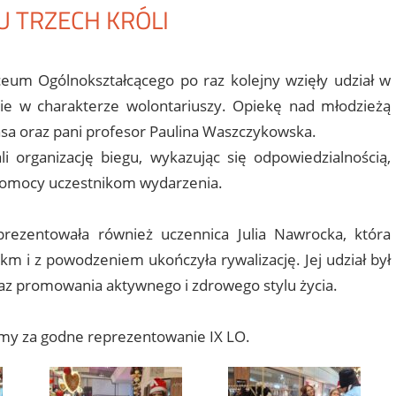
U TRZECH KRÓLI
orii
comment
ceum Ogólnokształcącego po raz kolejny wzięły udział w
nie w charakterze wolontariuszy. Opiekę nad młodzieżą
sa oraz pani profesor Paulina Waszczykowska.
organizację biegu, wykazując się odpowiedzialnością,
 pomocy uczestnikom wydarzenia.
rezentowała również uczennica Julia Nawrocka, która
km i z powodzeniem ukończyła rywalizację. Jej udział był
z promowania aktywnego i zdrowego stylu życia.
my za godne reprezentowanie IX LO.