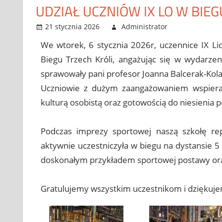
UDZIAŁ UCZNIÓW IX LO W BIEG
21 stycznia 2026
Administrator
Bez kateg
Leave a 
We wtorek, 6 stycznia 2026r, uczennice IX Li
Biegu Trzech Króli, angażując się w wydarze
sprawowały pani profesor Joanna Balcerak-Kola
Uczniowie z dużym zaangażowaniem wspierali 
kulturą osobistą oraz gotowością do niesienia
Podczas imprezy sportowej naszą szkołę rep
aktywnie uczestniczyła w biegu na dystansie 5 
doskonałym przykładem sportowej postawy ora
Gratulujemy wszystkim uczestnikom i dziękuje