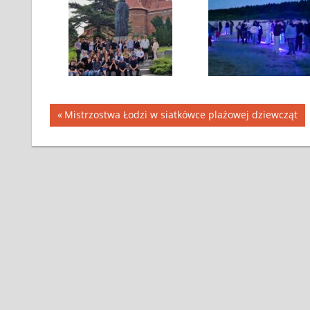
Mistrzostwa Łodzi w siatkówce plażowej dziewcząt