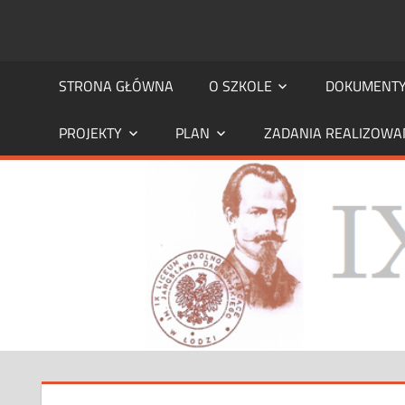
STRONA
strona
IX
STRONA GŁÓWNA
O SZKOLE
DOKUMENT
IX
LO
PROJEKTY
PLAN
ZADANIA REALIZOWA
LO