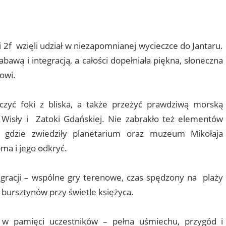
ii
omment
 2f wzięli udział w niezapomnianej wycieczce do Jantaru.
bawą i integracją, a całości dopełniała piękna, słoneczna
owi.
czyć foki z bliska, a także przeżyć prawdziwą morską
isły i Zatoki Gdańskiej. Nie zabrakło też elementów
, gdzie zwiedziły planetarium oraz muzeum Mikołaja
ma i jego odkryć.
egracji – wspólne gry terenowe, czas spędzony na plaży
bursztynów przy świetle księżyca.
e w pamięci uczestników – pełna uśmiechu, przygód i