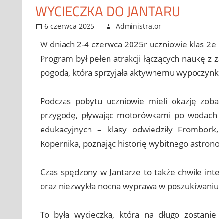
WYCIECZKA DO JANTARU
6 czerwca 2025
Administrator
Bez kategor
Leave a c
W dniach 2-4 czerwca 2025r uczniowie klas 2e i
Program był pełen atrakcji łączących naukę z za
pogoda, która sprzyjała aktywnemu wypoczynk
Podczas pobytu uczniowie mieli okazję zoba
przygodę, pływając motorówkami po wodach W
edukacyjnych – klasy odwiedziły Frombork
Kopernika, poznając historię wybitnego astrono
Czas spędzony w Jantarze to także chwile int
oraz niezwykła nocna wyprawa w poszukiwaniu 
To była wycieczka, która na długo zostani