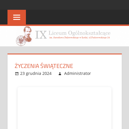
STRONA
strona
IX
IX
LO
LO
ŻYCZENIA ŚWIĄTECZNE
23 grudnia 2024
Administrator
Bez
Leave a
kategorii
comment