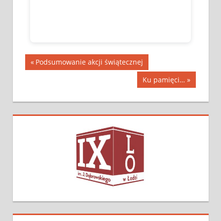
Podsumowanie akcji świątecznej
Ku pamięci…