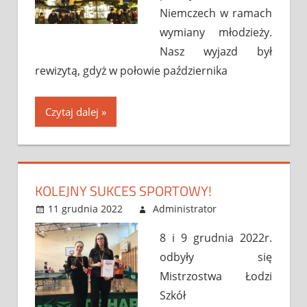
Niemczech w ramach
wymiany młodzieży.
Nasz wyjazd był
rewizytą, gdyż w połowie października
Czytaj dalej
KOLEJNY SUKCES SPORTOWY!
11 grudnia 2022
Administrator
Bez
Leave a
kategorii
comment
8 i 9 grudnia 2022r.
odbyły się
Mistrzostwa Łodzi
Szkół