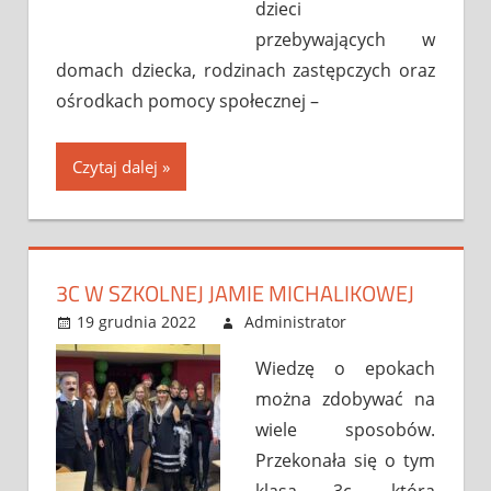
dzieci
przebywających w
domach dziecka, rodzinach zastępczych oraz
ośrodkach pomocy społecznej –
Czytaj dalej
3C W SZKOLNEJ JAMIE MICHALIKOWEJ
19 grudnia 2022
Administrator
Bez
Leave a
kategorii
comment
Wiedzę o epokach
można zdobywać na
wiele sposobów.
Przekonała się o tym
klasa 3c, która