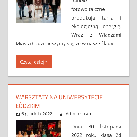
panele
fotowoltaiczne
produkują tanią i
ekologiczną energię.
Wraz z Władzami
Miasta Łodzi cieszymy się, że w nasze ślady
Czytaj dalej
WARSZTATY NA UNIWERSYTECIE
ŁÓDZKIM
6 grudnia 2022
Administrator
Bez
Leave a
kategorii
comment
Dnia 30 listopada
2022 roku klasa 2d