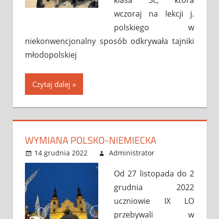
wczoraj na lekcji j.
polskiego w
niekonwencjonalny sposób odkrywała tajniki
młodopolskiej
Czytaj dalej
WYMIANA POLSKO-NIEMIECKA
14 grudnia 2022
Administrator
Bez
Leave a
kategorii
comment
Od 27 listopada do 2
grudnia 2022
uczniowie IX LO
przebywali w