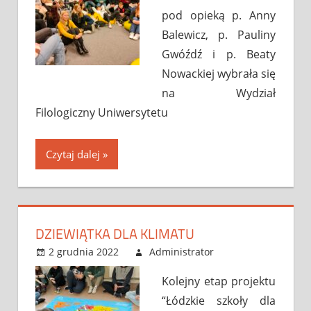
pod opieką p. Anny
Balewicz, p. Pauliny
Gwóźdź i p. Beaty
Nowackiej wybrała się
na Wydział
Filologiczny Uniwersytetu
Czytaj dalej
DZIEWIĄTKA DLA KLIMATU
2 grudnia 2022
Administrator
Bez
Leave a
kategorii
comment
Kolejny etap projektu
“Łódzkie szkoły dla