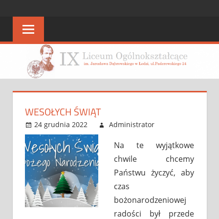
Skip
STRONA
strona
to
IX
content
IX
LO
LO
WESOŁYCH ŚWIĄT
24 grudnia 2022
Administrator
Bez
Leave a
kategorii
comment
Na te wyjątkowe
chwile chcemy
Państwu życzyć, aby
czas
bożonarodzeniowej
radości był przede