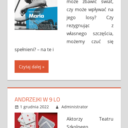
może zbawić świat,
czy może wpływać na
jego losy? Czy
rezygnując z
własnego szczęścia,
możemy czuć się
spełnieni? – na te i
Czytaj dalej
ANDRZEJKI W 9 LO
1 grudnia 2022
Administrator
Bez
Leave a
kategorii
comment
Aktorzy Teatru
Szkolnego