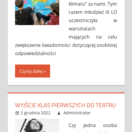
klimatu” za nami. Tym
razem młodzież IX LO
uczestniczyła w
warsztatach
mających na celu
zwiększenie świadomości dotyczącej osobistej
odpowiedzialności
Czytaj dalej
WYJŚCIE KLAS PIERWSZYCH DO TEATRU
2 grudnia 2022
Administrator
Bez
Leave a
kategorii
comment
Czy jedna osoba