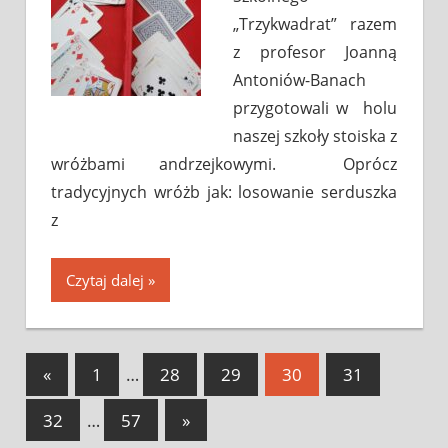
„Trzykwadrat” razem
z profesor Joanną
Antoniów-Banach
przygotowali w holu
naszej szkoły stoiska z
wróżbami andrzejkowymi. Oprócz
tradycyjnych wróżb jak: losowanie serduszka
z
Czytaj dalej
«
Previous
1
…
28
29
30
31
Nawigacja
Posts
32
…
57
Next
»
wpisów