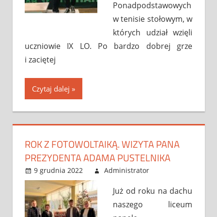
Ponadpodstawowych
w tenisie stołowym, w
których udział wzięli
uczniowie IX LO. Po bardzo dobrej grze
i zaciętej
Czytaj dalej
ROK Z FOTOWOLTAIKĄ. WIZYTA PANA
PREZYDENTA ADAMA PUSTELNIKA
9 grudnia 2022
Administrator
Bez
Leave a
kategorii
comment
Już od roku na dachu
naszego liceum