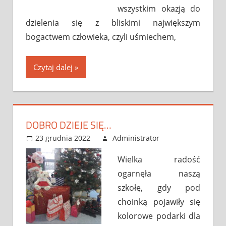
wszystkim okazją do
dzielenia się z bliskimi największym
bogactwem człowieka, czyli uśmiechem,
Czytaj dalej
DOBRO DZIEJE SIĘ…
23 grudnia 2022
Administrator
Bez
Leave a
kategorii
comment
Wielka radość
ogarnęła naszą
szkołę, gdy pod
choinką pojawiły się
kolorowe podarki dla