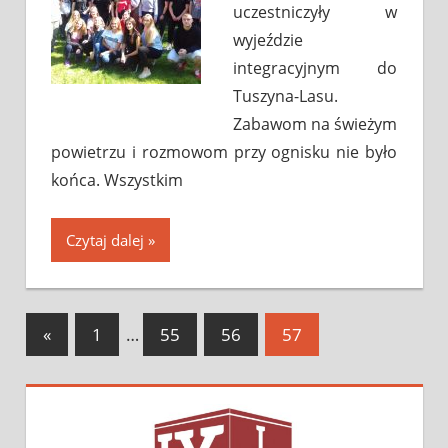
uczestniczyły w
wyjeździe
integracyjnym do
Tuszyna-Lasu.
Zabawom na świeżym
powietrzu i rozmowom przy ognisku nie było
końca. Wszystkim
Czytaj dalej
«
Previous
1
…
55
56
57
Nawigacja
Posts
wpisów