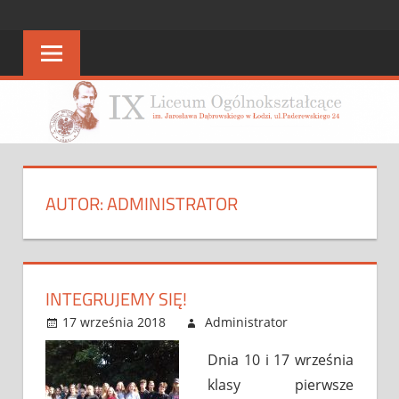
Skip
STRONA
strona
to
IX
content
IX
LO
LO
AUTOR:
ADMINISTRATOR
INTEGRUJEMY SIĘ!
17 września 2018
Administrator
Bez
Możliwość
kategorii
komentowania
Dnia 10 i 17 września
Integrujemy
została
klasy pierwsze
się!
wyłączona