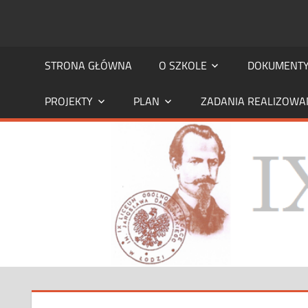
Skip
to
STRONA
strona
content
IX
STRONA GŁÓWNA
O SZKOLE
DOKUMENT
IX
LO
PROJEKTY
PLAN
ZADANIA REALIZOWA
LO