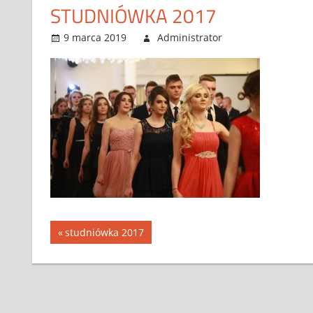
STUDNIÓWKA 2017
9 marca 2019
Administrator
Możliwość 
Previous
studniówka 2017
Nawigacja
Post:
wpisu